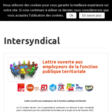
Aller
Nous utilisons des cookies pour vous garantir la meilleure expérience sur
au
notre site. Si vous continuez à utiliser ce dernier, nous considérerons que
contenu
Affiche
vous acceptez l'utilisation des cookies.
Ok
En savoir plus
la
navigati
Intersyndical
Lettre ouverte aux
employeurs de la fonction
publique territoriale