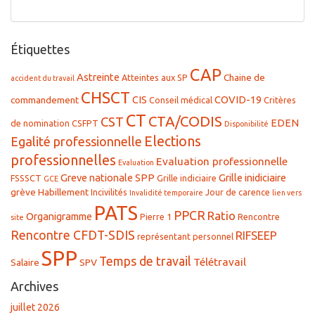
Étiquettes
CAP
Astreinte
Chaine de
Atteintes aux SP
accident du travail
CHSCT
CIS
COVID-19
commandement
Conseil médical
Critères
CT
CTA/CODIS
CST
EDEN
de nomination
CSFPT
Disponibilité
Elections
Egalité professionnelle
professionnelles
Evaluation professionnelle
Evaluation
Greve nationale SPP
Grille inidiciaire
FSSSCT
Grille indiciaire
GCE
grève
Habillement
Incivilités
Jour de carence
Invalidité temporaire
lien vers
PATS
PPCR
Ratio
Organigramme
Pierre 1
Rencontre
site
Rencontre CFDT-SDIS
RIFSEEP
représentant personnel
SPP
Temps de travail
Télétravail
Salaire
SPV
Archives
juillet 2026