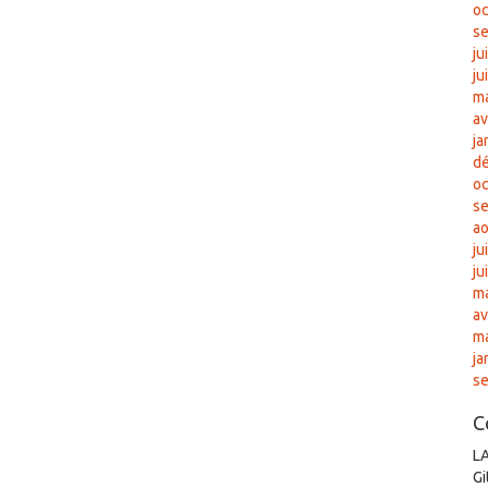
oc
s
ju
ju
ma
av
ja
d
oc
s
ao
ju
ju
ma
av
m
ja
s
C
L
Gi