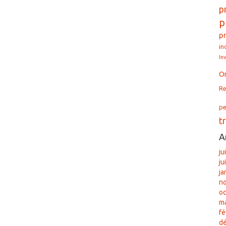
p
p
p
in
In
O
Re
pe
t
A
ju
ju
ja
n
oc
ma
fé
d