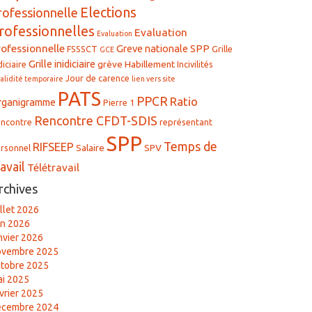
Elections
rofessionnelle
rofessionnelles
Evaluation
Evaluation
rofessionnelle
Greve nationale SPP
FSSSCT
Grille
GCE
Grille inidiciaire
grève
Habillement
diciaire
Incivilités
Jour de carence
validité temporaire
lien vers site
PATS
PPCR
Ratio
rganigramme
Pierre 1
Rencontre CFDT-SDIS
ncontre
représentant
SPP
Temps de
RIFSEEP
Salaire
SPV
rsonnel
ravail
Télétravail
rchives
illet 2026
in 2026
nvier 2026
ovembre 2025
tobre 2025
i 2025
vrier 2025
écembre 2024