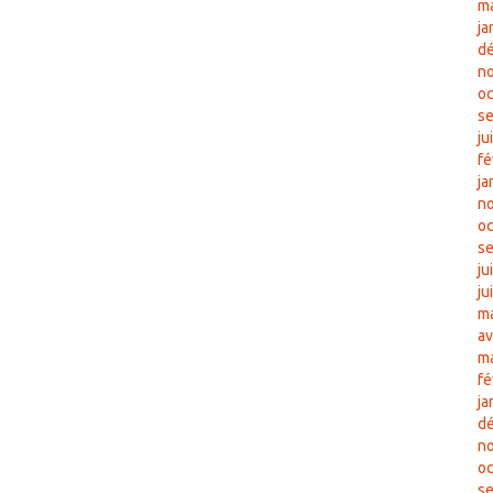
m
ja
d
n
oc
s
ju
fé
ja
n
oc
s
ju
ju
ma
av
m
fé
ja
d
n
oc
s