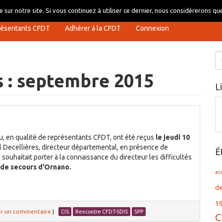
 sur notre site. Si vous continuez à utiliser ce dernier, nous considérerons que
résentants CFDT
Adhérer à la CFDT
Connexion
Re
s : septembre 2015
L
u, en qualité de représentants CFDT, ont été reçus
le jeudi 10
l Decellières, directeur départemental, en présence de
É
uhaitait porter à la connaissance du directeur les difficultés
 de secours d’Ornano.
ac
d
1
er un commentaire
|
CIS
Rencontre CFDT-SDIS
SPP
C