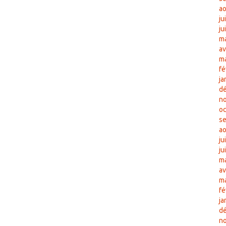
ao
ju
ju
ma
av
m
fé
ja
d
n
oc
s
ao
ju
ju
ma
av
m
fé
ja
d
n