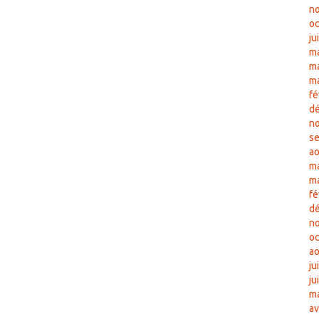
n
oc
ju
m
ma
m
fé
d
n
s
ao
ma
m
fé
d
n
oc
ao
ju
ju
ma
av