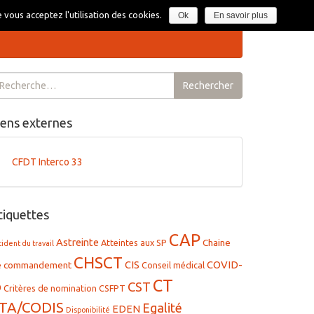
Section syndicale CFDT Interco du SDIS 33
 vous acceptez l'utilisation des cookies.
Ok
En savoir plus
chercher :
Rechercher
iens externes
CFDT Interco 33
tiquettes
CAP
Astreinte
Chaine
Atteintes aux SP
cident du travail
CHSCT
CIS
COVID-
e commandement
Conseil médical
CT
CST
9
Critères de nomination
CSFPT
TA/CODIS
Egalité
EDEN
Disponibilité