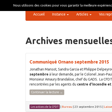
Aller
Nous utilisons des cookies pour vous garantir la meilleure expérience
au
contenu
Accueil
Instance
Articles
Vos rep
Archives mensuelle
Communiqué Ornano septembre 2015
Jonathan Mansot, Sandra Garcia et Philippe Delpeyro
septembre
à leur demande, par le Colonel Jean-Pau
Monsieur Amaury Brandalise, chef du GADS. La CFDT so
rencontrées par les agents du
centre d’incendie et
Continuer la lecture
→
|
Bureau
|
23 septembre 2015
|
Laiss
Les actions de la CFDT