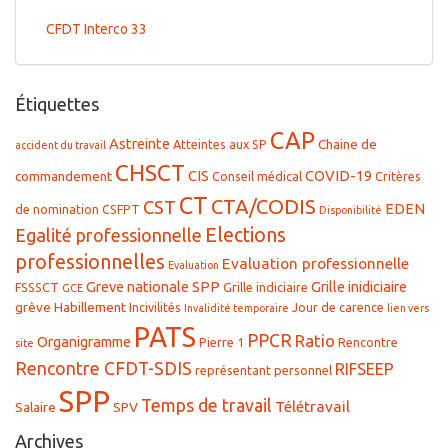
CFDT Interco 33
Étiquettes
CAP
Astreinte
Chaine de
Atteintes aux SP
accident du travail
CHSCT
CIS
COVID-19
commandement
Conseil médical
Critères
CT
CTA/CODIS
CST
EDEN
de nomination
CSFPT
Disponibilité
Elections
Egalité professionnelle
professionnelles
Evaluation professionnelle
Evaluation
Greve nationale SPP
Grille inidiciaire
FSSSCT
Grille indiciaire
GCE
grève
Habillement
Incivilités
Jour de carence
Invalidité temporaire
lien vers
PATS
PPCR
Ratio
Organigramme
Pierre 1
Rencontre
site
Rencontre CFDT-SDIS
RIFSEEP
représentant personnel
SPP
Temps de travail
Télétravail
Salaire
SPV
Archives