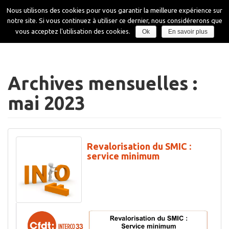
Aller
Nous utilisons des cookies pour vous garantir la meilleure expérience sur
au
notre site. Si vous continuez à utiliser ce dernier, nous considérerons que
contenu
Affiche
vous acceptez l'utilisation des cookies.
Ok
En savoir plus
la
navigati
Archives mensuelles :
mai 2023
Revalorisation du SMIC :
service minimum