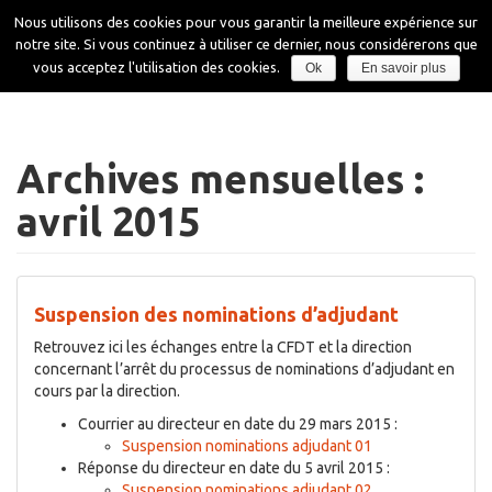
Aller
Nous utilisons des cookies pour vous garantir la meilleure expérience sur
au
notre site. Si vous continuez à utiliser ce dernier, nous considérerons que
contenu
Affiche
vous acceptez l'utilisation des cookies.
Ok
En savoir plus
la
navigati
Archives mensuelles :
avril 2015
Suspension des nominations d’adjudant
Retrouvez ici les échanges entre la CFDT et la direction
concernant l’arrêt du processus de nominations d’adjudant en
cours par la direction.
Courrier au directeur en date du 29 mars 2015 :
Suspension nominations adjudant 01
Réponse du directeur en date du 5 avril 2015 :
Suspension nominations adjudant 02