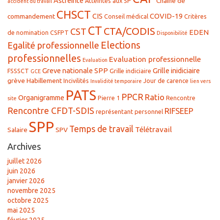
Astreinte
Chaine de
Atteintes aux SP
accident du travail
CHSCT
CIS
COVID-19
commandement
Conseil médical
Critères
CT
CTA/CODIS
CST
EDEN
de nomination
CSFPT
Disponibilité
Elections
Egalité professionnelle
professionnelles
Evaluation professionnelle
Evaluation
Greve nationale SPP
Grille inidiciaire
FSSSCT
Grille indiciaire
GCE
grève
Habillement
Incivilités
Jour de carence
Invalidité temporaire
lien vers
PATS
PPCR
Ratio
Organigramme
Pierre 1
Rencontre
site
Rencontre CFDT-SDIS
RIFSEEP
représentant personnel
SPP
Temps de travail
Télétravail
Salaire
SPV
Archives
juillet 2026
juin 2026
janvier 2026
novembre 2025
octobre 2025
mai 2025