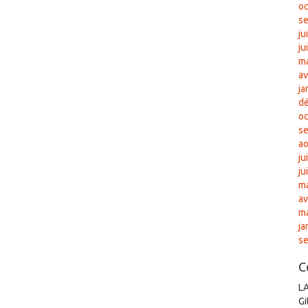
oc
s
ju
ju
ma
av
ja
d
oc
s
ao
ju
ju
ma
av
m
ja
s
C
L
Gi