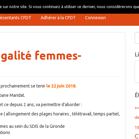
 sur notre site. Si vous continuez à utiliser ce dernier, nous considérerons que
résentants CFDT
Adhérer à la CFDT
Connexion
Re
égalité femmes-
L
a prochainement se tenir
le 22 juin 2018
.
É
iane Maridat.
et ce depuis 2 ans, va permettre d’aborder :
ac
e ( allongement des plages horaires , télétravail, temps partiel,
d
mmes au sein du SDIS de la Gironde
1
ations
C