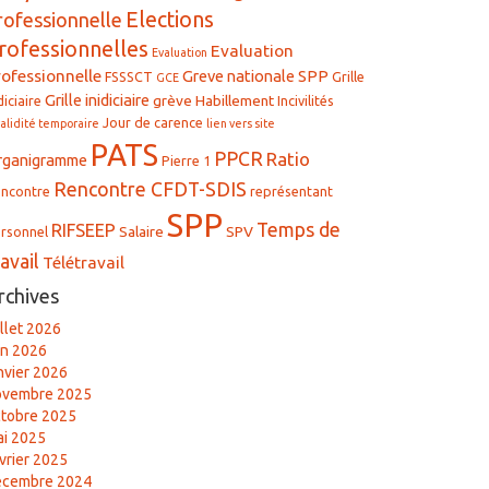
Elections
rofessionnelle
rofessionnelles
Evaluation
Evaluation
rofessionnelle
Greve nationale SPP
FSSSCT
Grille
GCE
Grille inidiciaire
grève
Habillement
diciaire
Incivilités
Jour de carence
validité temporaire
lien vers site
PATS
PPCR
Ratio
rganigramme
Pierre 1
Rencontre CFDT-SDIS
ncontre
représentant
SPP
Temps de
RIFSEEP
Salaire
SPV
rsonnel
ravail
Télétravail
rchives
illet 2026
in 2026
nvier 2026
ovembre 2025
tobre 2025
i 2025
vrier 2025
écembre 2024