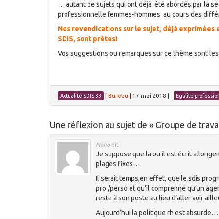
… autant de sujets qui ont déjà été abordés par la sec
professionnelle femmes-hommes au cours des différ
Nos revendications sur le sujet, déjà exprimées e
SDIS, sont prêtes!
Vos suggestions ou remarques sur ce thème sont les 
|
Bureau
|
17 mai 2018
|
Actualité SDIS 33
Egalité professio
Une réflexion au sujet de «
Groupe de trav
Nano
dit :
Je suppose que la ou il est écrit allong
plages fixes…
Il serait temps,en effet, que le sdis progr
pro /perso et qu’il comprenne qu’un agent
reste à son poste au lieu d’aller voir aille
Aujourd’hui la politique rh est absurde…