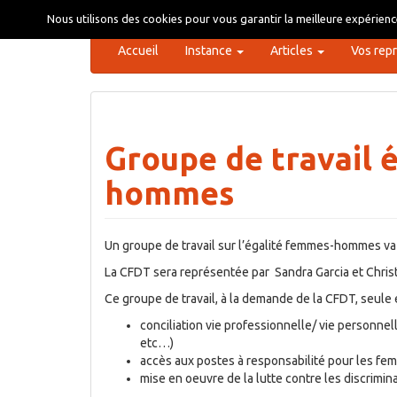
Aller
Nous utilisons des cookies pour vous garantir la meilleure expérience
au
contenu
Accueil
Instance
Articles
Vos rep
Groupe de travail 
hommes
Un groupe de travail sur l’égalité femmes-hommes v
La CFDT sera représentée par Sandra Garcia et Christ
Ce groupe de travail, à la demande de la CFDT, seule 
conciliation vie professionnelle/ vie personnell
etc…)
accès aux postes à responsabilité pour les fe
mise en oeuvre de la lutte contre les discrimin