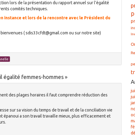
tion lors de la présentation du rapport annuel sur l’égalité
p
ents comités techniques.
p
n instance et lors de la rencontre avec le Président du
p
in
bienvenues ( sdis33cfdt@gmail.com ou sur notre site)
In
O
Re
nnelle
pe
t
ail égalité femmes-hommes
»
A
ju
ement des plages horaires il faut comprendre réduction des
ju
ja
n
esse sur sa vision du temps de travail et de la conciliation vie
oc
 épanoui a son travail travaille mieux, plus efficacement et
ma
urs.
fé
d