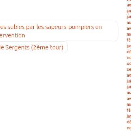
ao
ju
ju
ma
ntes subies par les sapeurs-pompiers en
av
tervention
m
fé
 de Sergents (2ème tour)
ja
d
n
oc
s
ao
ju
ju
ma
av
m
fé
ja
d
n