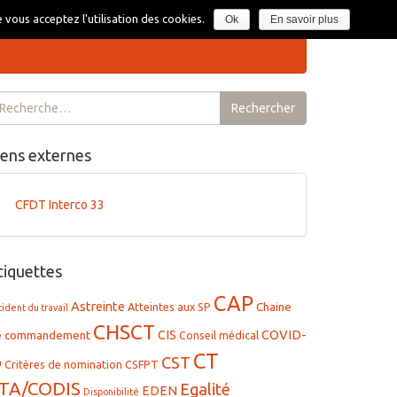
Section syndicale CFDT Interco du SDIS 33
 vous acceptez l'utilisation des cookies.
Ok
En savoir plus
chercher :
Rechercher
iens externes
CFDT Interco 33
tiquettes
CAP
Astreinte
Chaine
Atteintes aux SP
cident du travail
CHSCT
CIS
COVID-
e commandement
Conseil médical
CT
CST
9
Critères de nomination
CSFPT
TA/CODIS
Egalité
EDEN
Disponibilité