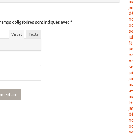
m
ja
d
n
hamps obligatoires sont indiqués avec
*
oc
s
Visuel
Texte
ju
fé
ja
n
oc
s
ju
ju
ma
av
m
fé
ja
d
n
oc
s