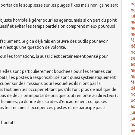
n
apporter de la souplesse sur les plages fixes mais non, ça ne sert
oc
ju
 juste horrible à gérer pour les agents, mais si on part du point
m
uasif et éviter les temps partiels on comprend mieux pourquoi
ma
m
fé
facilement, le git a déjà mis en œuvre des outils pour avoir
d
ce n’est qu’une question de volonté.
n
our les formations, la aussi c’est certainement pensé pour
s
ao
ma
s elles sont particulièrement bouchées pour les femmes car
m
pats, les postes à responsabilité sont quasi systématiquement
fé
ccuper sur des missions pour lesquelles ils n’ont pas la
d
 faut bien les occuper et tant pis s’ils font plus de mal que de
n
pas de décision importante puisque tout remonte au directeur) .
oc
s hommes, ça donne des strates d’encadrement composés
ao
as les femmes à occuper ces postes et ne participe pas à
ju
ju
 boulot !
ma
av