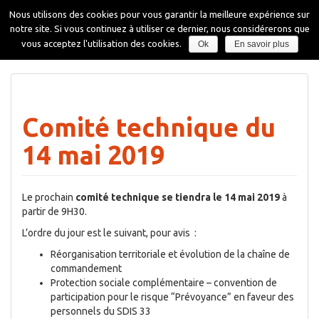
Aller
Nous utilisons des cookies pour vous garantir la meilleure expérience sur
au
notre site. Si vous continuez à utiliser ce dernier, nous considérerons que
contenu
Affiche
vous acceptez l'utilisation des cookies.
Ok
En savoir plus
la
navigati
Comité technique du
14 mai 2019
Le prochain
comité technique se tiendra le 14 mai 2019
à
partir de 9H30.
L’ordre du jour est le suivant, pour avis :
Réorganisation territoriale et évolution de la chaîne de
commandement
Protection sociale complémentaire – convention de
participation pour le risque “Prévoyance” en faveur des
personnels du SDIS 33