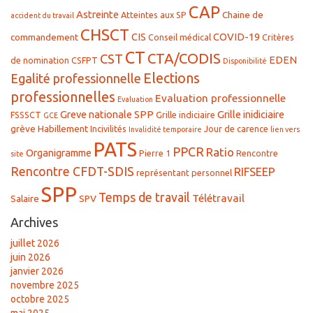
CAP
Astreinte
Chaine de
Atteintes aux SP
accident du travail
CHSCT
CIS
COVID-19
commandement
Conseil médical
Critères
CT
CTA/CODIS
CST
EDEN
de nomination
CSFPT
Disponibilité
Elections
Egalité professionnelle
professionnelles
Evaluation professionnelle
Evaluation
Greve nationale SPP
Grille inidiciaire
FSSSCT
Grille indiciaire
GCE
grève
Habillement
Incivilités
Jour de carence
Invalidité temporaire
lien vers
PATS
PPCR
Ratio
Organigramme
Pierre 1
Rencontre
site
Rencontre CFDT-SDIS
RIFSEEP
représentant personnel
SPP
Temps de travail
Télétravail
Salaire
SPV
Archives
juillet 2026
juin 2026
janvier 2026
novembre 2025
octobre 2025