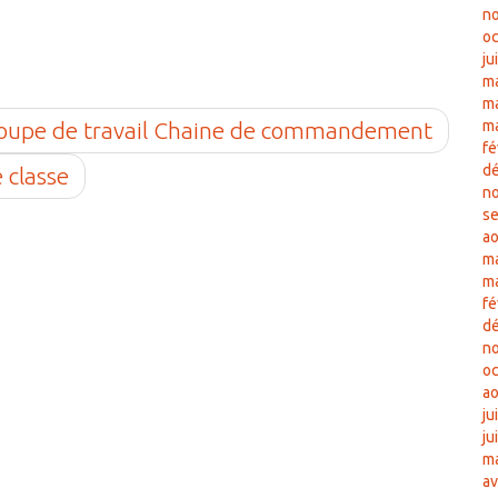
n
oc
ju
m
ma
oupe de travail Chaine de commandement
m
fé
d
 classe
n
s
ao
ma
m
fé
d
n
oc
ao
ju
ju
ma
av