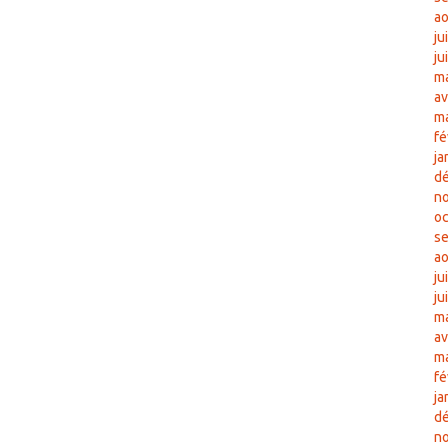
ao
ju
ju
ma
av
m
fé
ja
d
n
oc
s
ao
ju
ju
ma
av
m
fé
ja
d
n