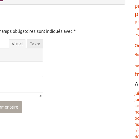
p
p
p
in
hamps obligatoires sont indiqués avec
*
In
Visuel
Texte
O
Re
pe
t
A
ju
ju
ja
n
oc
ma
fé
d