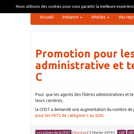
Aller
Nous utilisons des cookies pour vous garantir la meilleure expérience
au
contenu
Accueil
Instance
Articles
Vos rep
Promotion pour les 
administrative et 
C
Pour que les agents des filières administratives et 
leurs carrières,
la CFDT a demandé une augmentation du nombre de 
pour les PATS de catégorie C au SDIS
|
Bureau
|
5 février 2019
|
Les actions de la CFDT
CAP
PAT