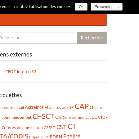
Section syndicale CFDT Interco du SDIS 33
 vous acceptez l'utilisation des cookies.
Ok
En savoir plus
chercher :
Rechercher
iens externes
CFDT Interco 33
tiquettes
CAP
Astreinte
Chaine
Atteintes aux SP
cident du travail
CHSCT
CIS
COVID-
e commandement
Conseil médical
CT
CST
9
Critères de nomination
CSFPT
TA/CODIS
Egalité
EDEN
Disponibilité