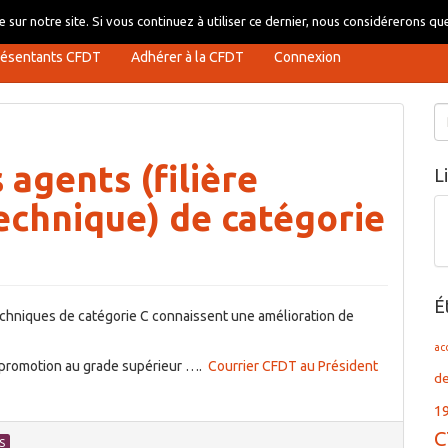
 sur notre site. Si vous continuez à utiliser ce dernier, nous considérerons que
résentants CFDT
Adhérer à la CFDT
Connexion
Re
agents (filière
L
technique) de catégorie
É
techniques de catégorie C connaissent une amélioration de
ac
promotion au grade supérieur ….
Courrier CFDT au Président
d
1
C
S