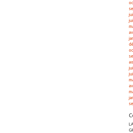
oc
s
ju
ju
ma
av
ja
d
oc
s
ao
ju
ju
ma
av
m
ja
s
C
L
Gi