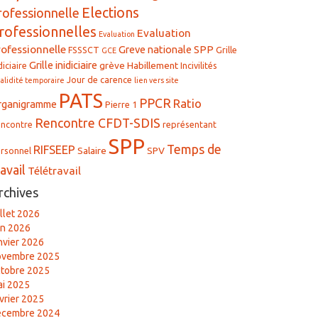
Elections
rofessionnelle
rofessionnelles
Evaluation
Evaluation
rofessionnelle
Greve nationale SPP
FSSSCT
Grille
GCE
Grille inidiciaire
grève
Habillement
diciaire
Incivilités
Jour de carence
validité temporaire
lien vers site
PATS
PPCR
Ratio
rganigramme
Pierre 1
Rencontre CFDT-SDIS
ncontre
représentant
SPP
Temps de
RIFSEEP
Salaire
SPV
rsonnel
ravail
Télétravail
rchives
illet 2026
in 2026
nvier 2026
ovembre 2025
tobre 2025
i 2025
vrier 2025
écembre 2024