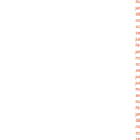
m
ja
d
n
oc
s
ju
fé
ja
n
oc
s
ju
ju
ma
av
m
fé
ja
d
n
oc
s