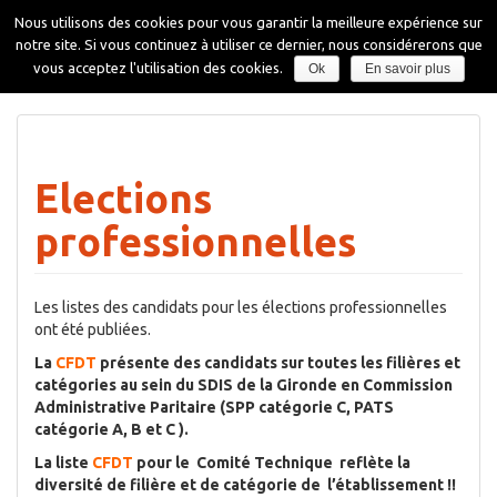
Aller
Nous utilisons des cookies pour vous garantir la meilleure expérience sur
au
notre site. Si vous continuez à utiliser ce dernier, nous considérerons que
contenu
Affiche
vous acceptez l'utilisation des cookies.
Ok
En savoir plus
la
navigati
Elections
professionnelles
Les listes des candidats pour les élections professionnelles
ont été publiées.
La
CFDT
présente des candidats sur toutes les filières et
catégories au sein du SDIS de la Gironde en Commission
Administrative Paritaire (SPP catégorie C, PATS
catégorie A, B et C ).
La liste
CFDT
pour le Comité Technique reflète la
diversité de filière et de catégorie de l’établissement !!