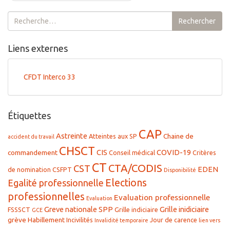
Rechercher :
Rechercher
Liens externes
CFDT Interco 33
Étiquettes
CAP
Astreinte
Chaine de
Atteintes aux SP
accident du travail
CHSCT
CIS
COVID-19
commandement
Conseil médical
Critères
CT
CTA/CODIS
CST
EDEN
de nomination
CSFPT
Disponibilité
Elections
Egalité professionnelle
professionnelles
Evaluation professionnelle
Evaluation
Greve nationale SPP
Grille inidiciaire
FSSSCT
Grille indiciaire
GCE
grève
Habillement
Incivilités
Jour de carence
Invalidité temporaire
lien vers