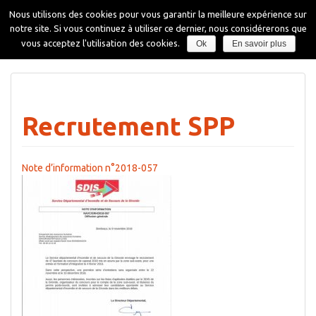
Aller
Nous utilisons des cookies pour vous garantir la meilleure expérience sur
au
notre site. Si vous continuez à utiliser ce dernier, nous considérerons que
contenu
Affiche
vous acceptez l'utilisation des cookies.
Ok
En savoir plus
la
navigati
Recrutement SPP
Note d’information n°2018-057