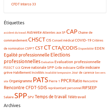
CFDT Interco 33
Étiquettes
CAP
Astreinte
Chaine de
Atteintes aux SP
accident du travail
CHSCT
CIS
COVID-19
commandement
Conseil médical
Critères
CT
CTA/CODIS
CST
EDEN
de nomination
CSFPT
Disponibilité
Elections
Egalité professionnelle
professionnelles
Evaluation professionnelle
Evaluation
Greve nationale SPP
Grille inidiciaire
FSSSCT
Grille indiciaire
GCE
grève
Habillement
Incivilités
Jour de carence
Invalidité temporaire
lien vers
PATS
PPCR
Ratio
Organigramme
Pierre 1
Rencontre
site
Rencontre CFDT-SDIS
RIFSEEP
représentant personnel
SPP
Temps de travail
Télétravail
Salaire
SPV
Archives